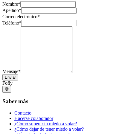
Nombre
*
Apellido
*
Correo electrónico
*
Teléfono
*
Mensaje
*
Enviar
Fofly
Saber más
Contacto
Hacerse colaborador
¿Cómo superar tu miedo a volar?
¿Cómo dejar de tener miedo a volar?