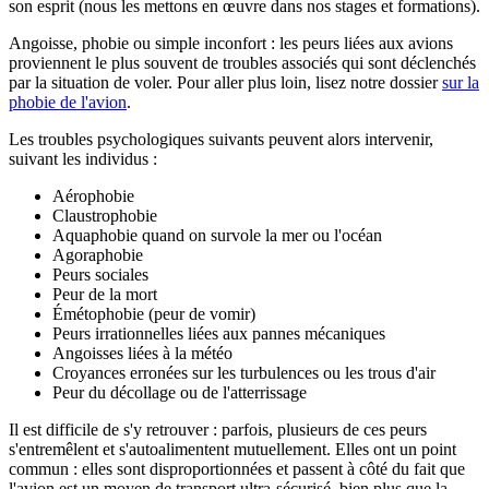
son esprit (nous les mettons en œuvre dans nos stages et formations).
Angoisse, phobie ou simple inconfort : les peurs liées aux avions
proviennent le plus souvent de troubles associés qui sont déclenchés
par la situation de voler. Pour aller plus loin, lisez notre dossier
sur la
phobie de l'avion
.
Les troubles psychologiques suivants peuvent alors intervenir,
suivant les individus :
Aérophobie
Claustrophobie
Aquaphobie quand on survole la mer ou l'océan
Agoraphobie
Peurs sociales
Peur de la mort
Émétophobie (peur de vomir)
Peurs irrationnelles liées aux pannes mécaniques
Angoisses liées à la météo
Croyances erronées sur les turbulences ou les trous d'air
Peur du décollage ou de l'atterrissage
Il est difficile de s'y retrouver : parfois, plusieurs de ces peurs
s'entremêlent et s'autoalimentent mutuellement. Elles ont un point
commun : elles sont disproportionnées et passent à côté du fait que
l'avion est un moyen de transport ultra-sécurisé, bien plus que la