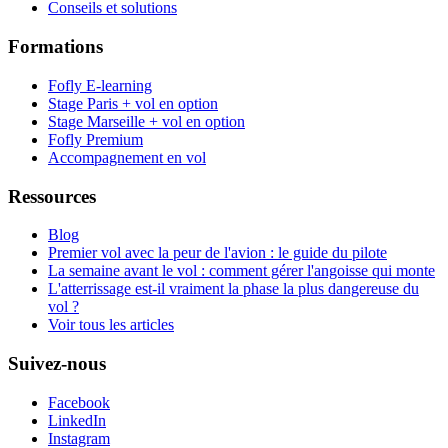
Conseils et solutions
Formations
Fofly E-learning
Stage Paris + vol en option
Stage Marseille + vol en option
Fofly Premium
Accompagnement en vol
Ressources
Blog
Premier vol avec la peur de l'avion : le guide du pilote
La semaine avant le vol : comment gérer l'angoisse qui monte
L'atterrissage est-il vraiment la phase la plus dangereuse du
vol ?
Voir tous les articles
Suivez-nous
Facebook
LinkedIn
Instagram